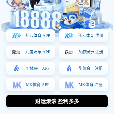
热门赛事资讯
更多 >
足球
欧冠决赛前瞻：豪门对决一触即发，谁能捧起大
耳朵杯？
本周日晚，万众瞩目的欧洲冠军联赛决赛将在伦敦温布利球场
拉开帷幕。两支来自不同联赛的顶级豪门将展开殊死搏斗...